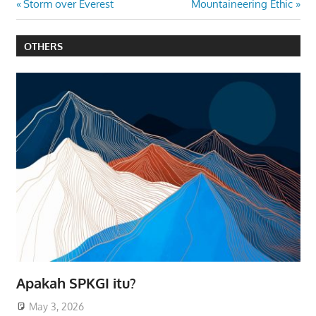
Post
Previous
Next
Storm over Everest
Mountaineering Ethic
Post:
Post:
navigation
OTHERS
Apakah SPKGI itu?
May 3, 2026