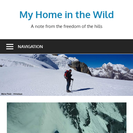
Skip
to
My Home in the Wild
content
A note from the freedom of the hills
NAVIGATION