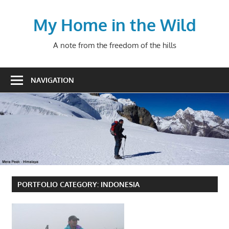
Skip
to
My Home in the Wild
content
A note from the freedom of the hills
NAVIGATION
PORTFOLIO CATEGORY:
INDONESIA