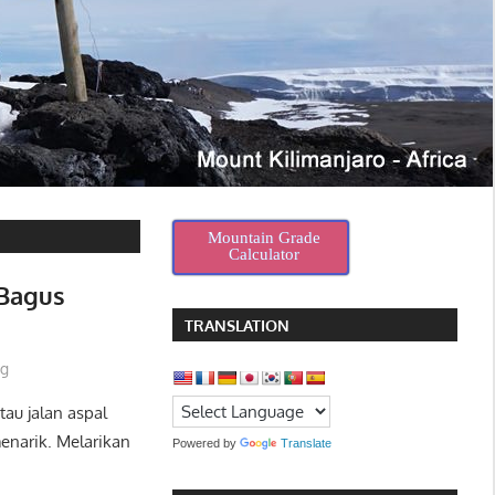
Mountain Grade
Calculator
 Bagus
TRANSLATION
ng
atau jalan aspal
narik. Melarikan
Powered by
Translate