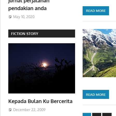
jurnal perjalanan
pendakian anda
READ MORE
May 10, 2020
FICTION STORY
READ MORE
Kepada Bulan Ku Bercerita
December 22, 2009