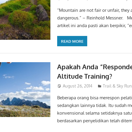
“Mountain are not fair or unfair, they a
dangerous.” – Reinhold Messner. Me
artikel ini anda pasti akan berpikir,
READ MORE
Apakah Anda “Responde
Altitude Training?
August 26, 2014
admin
Trail & Sky Ru
Beberapa orang bisa merespon pelati
sedangkan lainnya tidak. Itu sudah m
konvensional selama setidaknya satu
berdasarkan penyelidikan telah dit