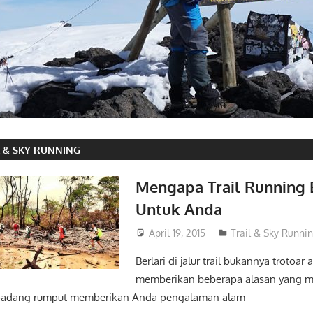
L & SKY RUNNING
Mengapa Trail Running
Untuk Anda
April 19, 2015
admin
Trail & Sky Runni
Berlari di jalur trail bukannya trotoar 
memberikan beberapa alasan yang me
u padang rumput memberikan Anda pengalaman alam