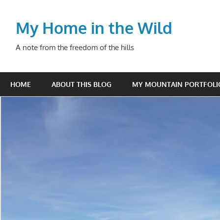
Skip
to
My Home in the Wild
content
A note from the freedom of the hills
HOME
ABOUT THIS BLOG
MY MOUNTAIN PORTFOLI