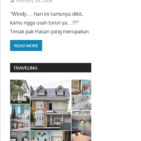
February 26, 2008
“Windy….. hari ini tamunya dikit,
kamu ngga usah turun ya….!!!”
Teriak pak Hasan yang merupakan
READ MORE
TRAVELING