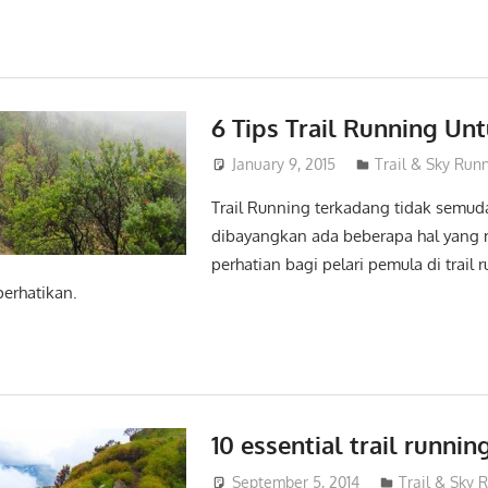
6 Tips Trail Running Un
January 9, 2015
admin
Trail & Sky Run
Trail Running terkadang tidak semud
dibayangkan ada beberapa hal yang
perhatian bagi pelari pemula di trail r
perhatikan.
10 essential trail runnin
September 5, 2014
admin
Trail & Sky 