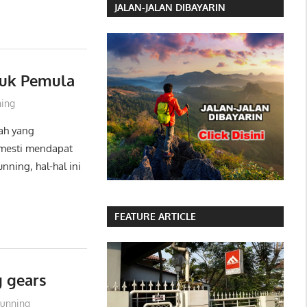
JALAN-JALAN DIBAYARIN
tuk Pemula
ning
ah yang
 mesti mendapat
unning, hal-hal ini
FEATURE ARTICLE
g gears
Running