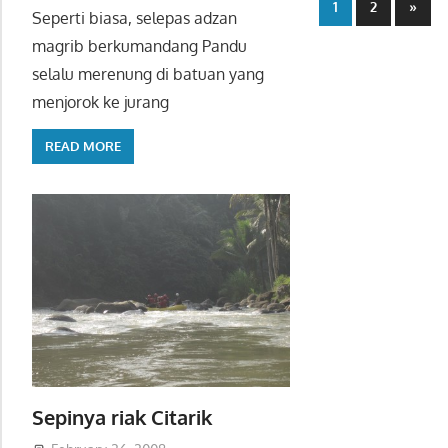
Posts
Next
1
2
»
Seperti biasa, selepas adzan
Posts
paginatio
magrib berkumandang Pandu
selalu merenung di batuan yang
menjorok ke jurang
READ MORE
Sepinya riak Citarik