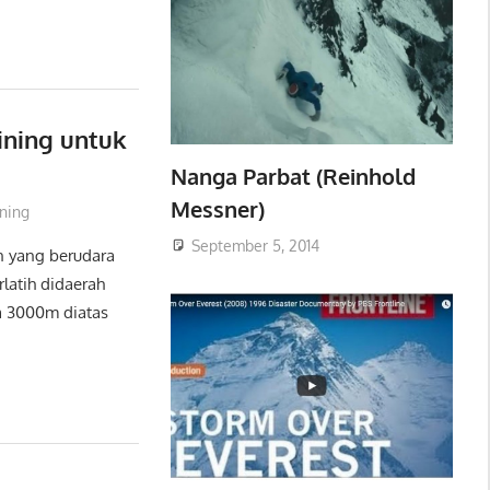
aining untuk
Nanga Parbat (Reinhold
Messner)
nning
September 5, 2014
n yang berudara
latih didaerah
a 3000m diatas