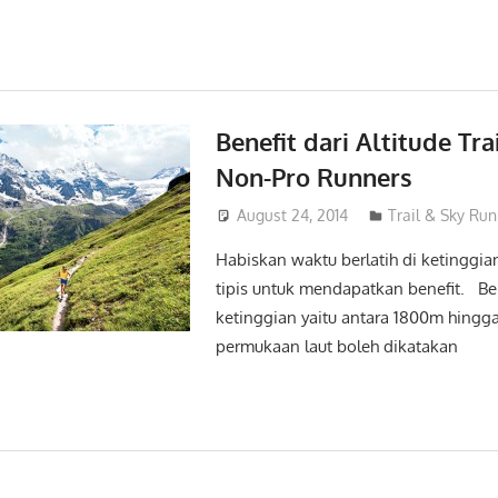
Benefit dari Altitude Tr
Non-Pro Runners
August 24, 2014
admin
Trail & Sky Ru
Habiskan waktu berlatih di ketinggia
tipis untuk mendapatkan benefit. Ber
ketinggian yaitu antara 1800m hingg
permukaan laut boleh dikatakan