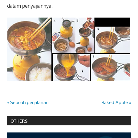
dalam penyajiannya.
Post
Previous
Next
Sebuah perjalanan
Baked Apple
Post:
Post:
navigation
OTHERS