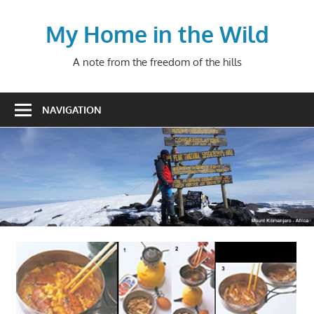
Skip
to
My Home in the Wild
content
A note from the freedom of the hills
NAVIGATION