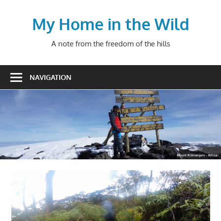
Skip
to
My Home in the Wild
content
A note from the freedom of the hills
NAVIGATION