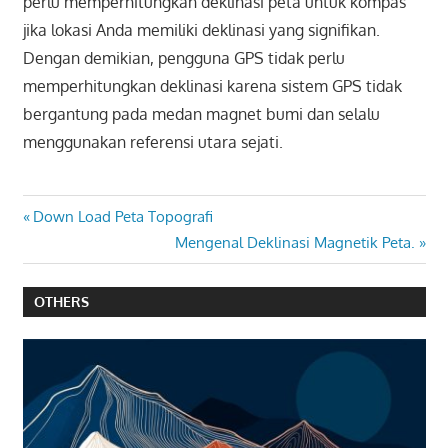
perlu memperhitungkan deklinasi peta untuk kompas
jika lokasi Anda memiliki deklinasi yang signifikan.
Dengan demikian, pengguna GPS tidak perlu
memperhitungkan deklinasi karena sistem GPS tidak
bergantung pada medan magnet bumi dan selalu
menggunakan referensi utara sejati.
Post
Previous
Down Load Peta Topografi
Post:
Next
Mengenal Deklinasi Magnetik Peta.
navigation
Post:
OTHERS