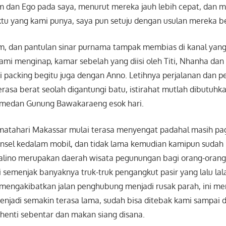
im dan Ego pada saya, menurut mereka jauh lebih cepat, dan 
tu yang kami punya, saya pun setuju dengan usulan mereka b
m, dan pantulan sinar purnama tampak membias di kanal yang
mi menginap, kamar sebelah yang diisi oleh Titi, Nhanha dan 
i packing begitu juga dengan Anno. Letihnya perjalanan dan p
sa berat seolah digantungi batu, istirahat mutlah dibutuhkan
 medan Gunung Bawakaraeng esok hari.
 matahari Makassar mulai terasa menyengat padahal masih pag
nsel kedalam mobil, dan tidak lama kemudian kamipun sudah
alino merupakan daerah wisata pegunungan bagi orang-orang 
semenjak banyaknya truk-truk pengangkut pasir yang lalu lala
mengakibatkan jalan penghubung menjadi rusak parah, ini 
njadi semakin terasa lama, sudah bisa ditebak kami sampai d
rhenti sebentar dan makan siang disana.