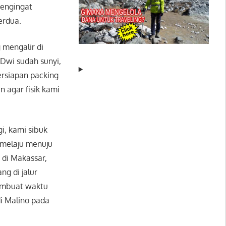
mengingat
erdua.
 mengalir di
Dwi sudah sunyi,
ersiapan packing
 agar fisik kami
i, kami sibuk
 melaju menuju
di Makassar,
ng di jalur
membuat waktu
i Malino pada