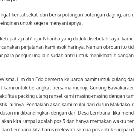
angat kental sekali dan berisi potongan-potongan daging, ar
einginan untuk segera menyantapnya.
ketupat aja ah” ujar Nhanha yang duduk disebelah saya, kam
canakan perjalanan kami esok harinya. Namun obrolan itu ti
ar para pengunjung lain sudah antri untuk menikmati hidanga
Wisma, Lim dan Edo berserta keluarga pamit untuk pulang da
t kami untuk berangkat bersama menuju Gunung Bawakaraen
aktifitas packing ulang ransel kami masing-masing dengan t
tik lainnya. Pendakian akan kami mulai dari dusun Makdako, 
i dusun ini dibandingkan dengan dari Desa Lembana. Jika men
 akan kita jumpai adalah pos 5 dan hanya memakan waktu te
a dari Lembana kita harus melewati semua pos untuk sampai di p