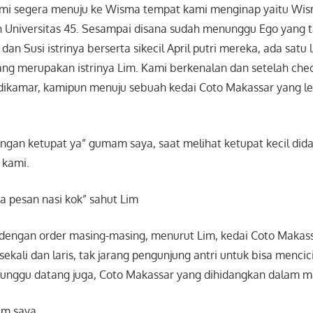
kami segera menuju ke Wisma tempat kami menginap yaitu Wis
n Universitas 45. Sesampai disana sudah menunggu Ego yang t
n Susi istrinya berserta sikecil April putri mereka, ada satu 
ng merupakan istrinya Lim. Kami berkenalan dan setelah chec
ikamar, kamipun menuju sebuah kedai Coto Makassar yang let
gan ketupat ya” gumam saya, saat melihat ketupat kecil did
 kami.
sa pesan nasi kok” sahut Lim
 dengan order masing-masing, menurut Lim, kedai Coto Makas
sekali dan laris, tak jarang pengunjung antri untuk bisa menci
tunggu datang juga, Coto Makassar yang dihidangkan dalam ma
am saya,