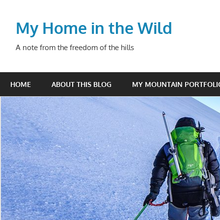
Skip
to
My Home in the Wild
content
A note from the freedom of the hills
HOME
ABOUT THIS BLOG
MY MOUNTAIN PORTFOLI