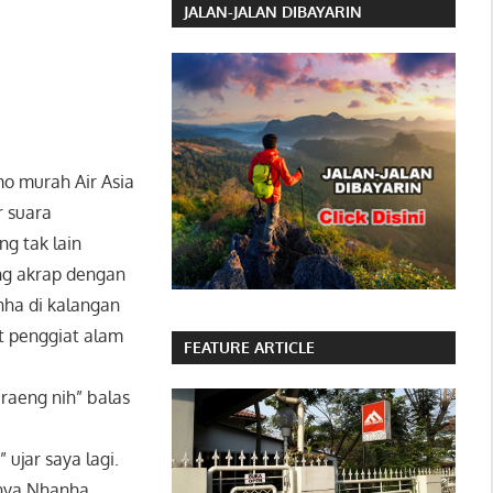
JALAN-JALAN DIBAYARIN
mo murah Air Asia
r suara
ng tak lain
ng akrap dengan
nha di kalangan
st penggiat alam
FEATURE ARTICLE
raeng nih” balas
 ujar saya lagi.
rnya Nhanha