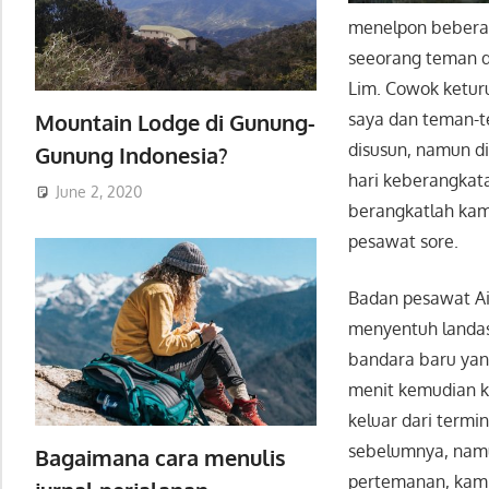
menelpon beberap
seeorang teman di
Lim. Cowok ketur
Mountain Lodge di Gunung-
saya dan teman-
disusun, namun di
Gunung Indonesia?
hari keberangkata
June 2, 2020
berangkatlah kam
pesawat sore.
Badan pesawat Ai
menyentuh landas
bandara baru yang
menit kemudian ka
keluar dari term
sebelumnya, namun
Bagaimana cara menulis
pertemanan, kami