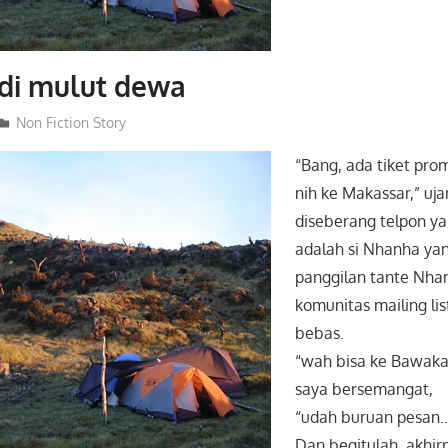
di mulut dewa
admin
Non Fiction Story
“Bang, ada tiket pro
nih ke Makassar,” uja
diseberang telpon ya
adalah si Nhanha ya
panggilan tante Nha
komunitas mailing li
bebas.
“wah bisa ke Bawaka
saya bersemangat,
“udah buruan pesan..”
Dan begitulah, akhi