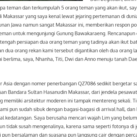
a teman dan terkumpulah 5 orang teman yang akan ikut, sa
 Makassar yang saya kenal lewat jejaring pertemanan di duni
unan Jawa namun sangat Makassar ini, memberikan respon pos
teman untuk mengunjungi Gunung Bawakaraeng. Rencanapun 
tengah persiapan dua orang teman yang tadinya akan ikut bat
n dua orang rekan kami tersebut digantikan oleh dua orang l
i berlima, saya, Nhanha, Titi, Dwi dan Anno menuju tanah D
r Asia dengan nomer penerbangan QZ7086 sedikit bergetar s
an Bandara Sultan Hasanudin Makassar, dari jendela pesawat 
 memiliki arsitektur moderen ini tampak mentereng sekali. T
mi pun sudah sibuk dengan bagasi-bagasi di arrival hall, dan
inal kedatangan. Saya berusaha mencari wajah Lim yang belu
 tidak susah mengenalinya, karena sama seperti fotonya di j
 pun bersalaman dan suasana pun langsung cair dengan per