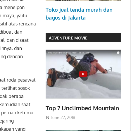
ya menelpon
Toko jual tenda murah dan
a maya, yaitu
bagus di Jakarta
itif atas rencana
dibuat dan
ADVENTURE MOVIE
al, dan disaat
ainnya, dan
aeng dengan
aat roda pesawat
terlihat sosok
idak berapa
 kemudian saat
Top 7 Unclimbed Mountain
m pernah ketemu
June 27, 2018
ejaring
cakapan yang