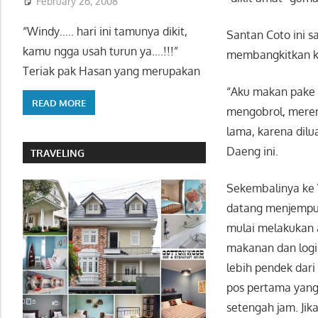
February 26, 2008
“Windy….. hari ini tamunya dikit,
Santan Coto ini s
kamu ngga usah turun ya….!!!”
membangkitkan k
Teriak pak Hasan yang merupakan
“Aku makan pake 
READ MORE
mengobrol, meren
lama, karena dilu
Daeng ini.
TRAVELING
Sekembalinya ke 
datang menjempu
mulai melakukan 
makanan dan logis
lebih pendek dar
pos pertama yang
setengah jam. Jik