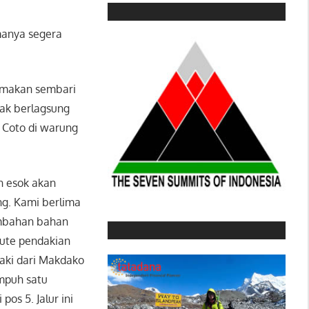
omanya segera
i makan sembari
dak berlagsung
n Coto di warung
n esok akan
g. Kami berlima
ambahan bahan
rute pendakian
daki dari Makdako
mpuh satu
os 5. Jalur ini