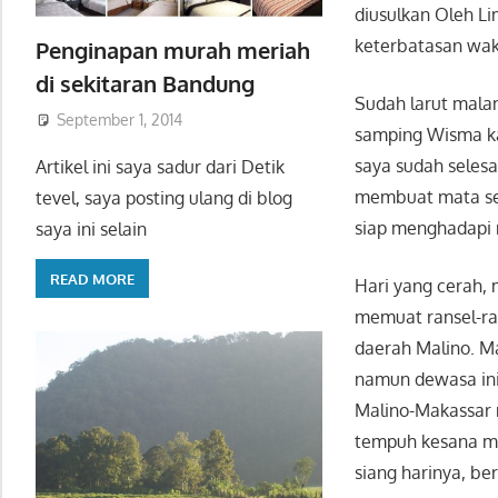
diusulkan Oleh L
keterbatasan wak
Penginapan murah meriah
di sekitaran Bandung
Sudah larut mala
September 1, 2014
samping Wisma ka
saya sudah selesa
Artikel ini saya sadur dari Detik
membuat mata sera
tevel, saya posting ulang di blog
siap menghadapi
saya ini selain
READ MORE
Hari yang cerah,
memuat ransel-ra
daerah Malino. M
namun dewasa ini 
Malino-Makassar 
tempuh kesana me
siang harinya, be