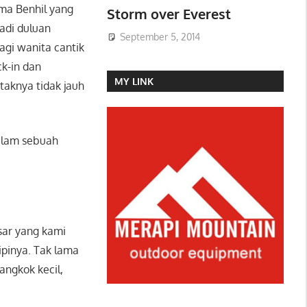
ma Benhil yang
Storm over Everest
adi duluan
September 5, 2014
lagi wanita cantik
k-in dan
MY LINK
aknya tidak jauh
alam sebuah
sar yang kami
cipinya. Tak lama
ngkok kecil,