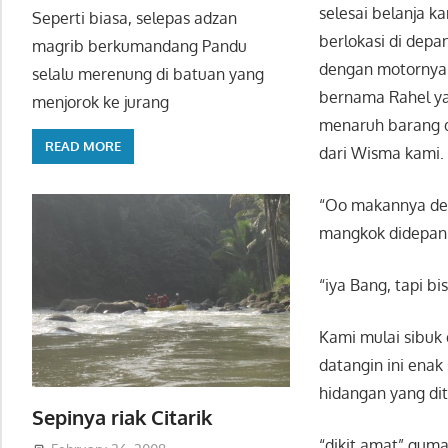
selesai belanja 
Seperti biasa, selepas adzan
berlokasi di depa
magrib berkumandang Pandu
dengan motornya da
selalu merenung di batuan yang
bernama Rahel ya
menjorok ke jurang
menaruh barang d
READ MORE
dari Wisma kami.
“Oo makannya den
mangkok didepan
“iya Bang, tapi bi
Kami mulai sibuk
datangin ini enak 
hidangan yang di
Sepinya riak Citarik
“dikit amat” gum