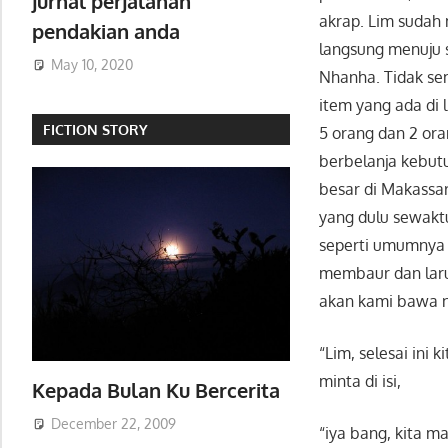
jurnal perjalanan
akrap. Lim sudah
pendakian anda
langsung menuju s
May 10, 2020
Nhanha. Tidak se
item yang ada di 
FICTION STORY
5 orang dan 2 or
berbelanja kebutu
besar di Makassa
yang dulu sewakt
seperti umumnya 
membaur dan laru
akan kami bawa n
“Lim, selesai ini
minta di isi,
Kepada Bulan Ku Bercerita
December 22, 2009
“iya bang, kita m