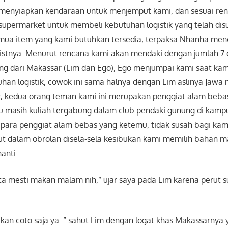
 menyiapkan kendaraan untuk menjemput kami, dan sesuai re
upermarket untuk membeli kebutuhan logistik yang telah disu
mua item yang kami butuhkan tersedia, terpaksa Nhanha me
listnya. Menurut rencana kami akan mendaki dengan jumlah 7 o
ang dari Makassar (Lim dan Ego), Ego menjumpai kami saat ka
han logistik, cowok ini sama halnya dengan Lim aslinya Jawa 
r, kedua orang teman kami ini merupakan penggiat alam beba
u masih kuliah tergabung dalam club pendaki gunung di kamp
para penggiat alam bebas yang ketemu, tidak susah bagi kam
t dalam obrolan disela-sela kesibukan kami memilih bahan 
anti.
 kita mesti makan malam nih,” ujar saya pada Lim karena perut 
akan coto saja ya..” sahut Lim dengan logat khas Makassarnya 