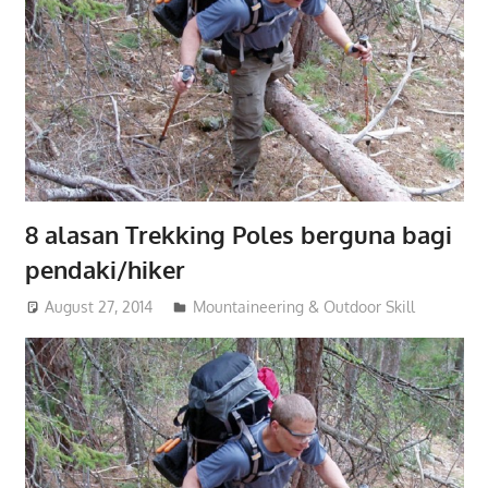
8 alasan Trekking Poles berguna bagi
pendaki/hiker
August 27, 2014
admin
Mountaineering & Outdoor Skill