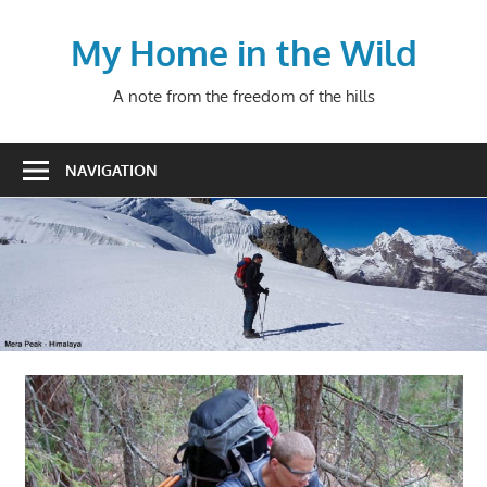
Skip
to
My Home in the Wild
content
A note from the freedom of the hills
NAVIGATION