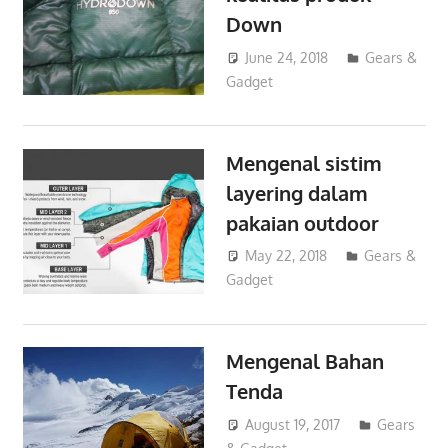
Down
June 24, 2018
admin
Gears &
Gadget
Mengenal sistim
layering dalam
pakaian outdoor
May 22, 2018
admin
Gears &
Gadget
Mengenal Bahan
Tenda
August 19, 2017
admin
Gears