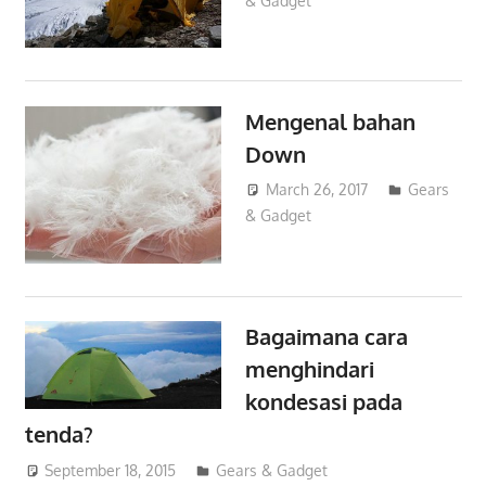
& Gadget
Mengenal bahan
Down
March 26, 2017
admin
Gears
& Gadget
Bagaimana cara
menghindari
kondesasi pada
tenda?
September 18, 2015
admin
Gears & Gadget