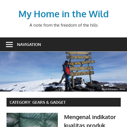
Skip
to
My Home in the Wild
content
A note from the freedom of the hills
NAVIGATION
CATEGORY:
GEARS & GADGET
Mengenal indikator
kualitas produk