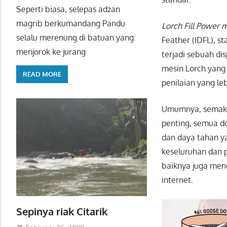
Seperti biasa, selepas adzan
magrib berkumandang Pandu
Lorch Fill Power 
selalu merenung di batuan yang
Feather (IDFL), s
menjorok ke jurang
terjadi sebuah di
mesin Lorch yang
READ MORE
penilaian yang leb
Umumnya, semakin
penting, semua d
dan daya tahan ya
keseluruhan dan 
baiknya juga men
internet.
Sepinya riak Citarik