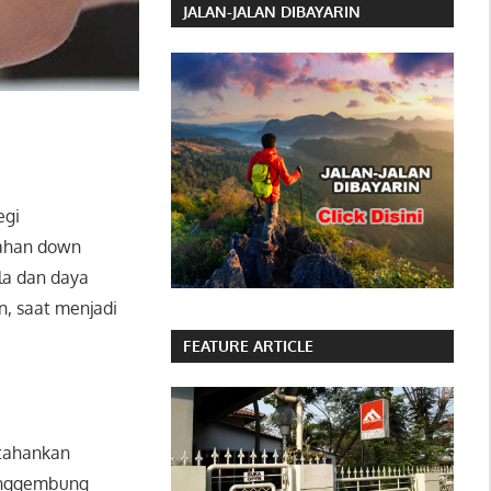
JALAN-JALAN DIBAYARIN
egi
bahan down
la dan daya
n, saat menjadi
FEATURE ARTICLE
rtahankan
menggembung