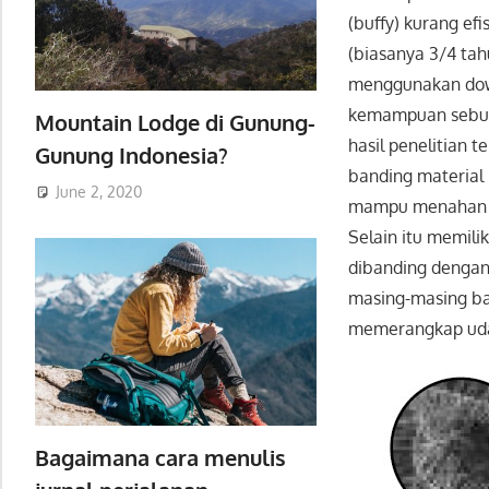
(buffy) kurang e
(biasanya 3/4 ta
menggunakan dow
kemampuan sebua
Mountain Lodge di Gunung-
hasil penelitian 
Gunung Indonesia?
banding material
June 2, 2020
mampu menahan v
Selain itu memili
dibanding dengan 
masing-masing 
memerangkap udara
Bagaimana cara menulis