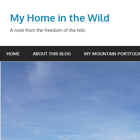
Skip
to
My Home in the Wild
content
A note from the freedom of the hills
HOME
ABOUT THIS BLOG
MY MOUNTAIN PORTFOLI