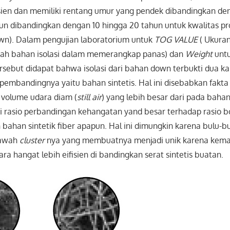
fisien dan memiliki rentang umur yang pendek dibandingkan d
hun dibandingkan dengan 10 hingga 20 tahun untuk kwalitas p
n). Dalam pengujian laboratorium untuk
TOG VALUE
( Ukura
h bahan isolasi dalam memerangkap panas) dan
Weight
untu
tersebut didapat bahwa isolasi dari bahan down terbukti dua kal
 pembandingnya yaitu bahan sintetis. Hal ini disebabkan fak
olume udara diam (
still air
) yang lebih besar dari pada bahan 
ki rasio perbandingan kehangatan yand besar terhadap rasio 
bahan sintetik fiber apapun. Hal ini dimungkin karena bulu-b
bawah
cluster
nya yang membuatnya menjadi unik karena kem
 hangat lebih eifisien di bandingkan serat sintetis buatan.