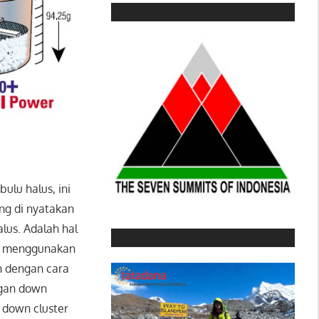
ulu halus, ini
ang di nyatakan
lus. Adalah hal
ka menggunakan
h dengan cara
ngan down
 down cluster