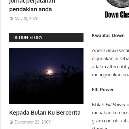
jurnal perjalanan
pendakian anda
May 10, 2020
Kwalitas Down
FICTION STORY
Goose down
seca
digunakan
di seb
adalah
alternatif
menggunakan
dua
FIll Power
Istilah
Fill Power
d
Kepada Bulan Ku Bercerita
menahan komprea
gram contoh baha
December 22, 2009
standar.