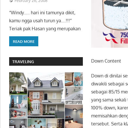
February 26, 2008
“Windy….. hari ini tamunya dikit,
kamu ngga usah turun ya….!!!”
Teriak pak Hasan yang merupakan
READ MORE
Down Content
TRAVELING
Down di dinilai s
diwakili sebagai 
sebagai 85/15 men
yang sama sekali
100% down, karen
memisahkan denga
tersebut. Serta 