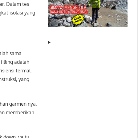
ar. Dalam tes
at isolasi yang
dalah sama
filling adalah
isiensi termal.
struksi, yang
bahan garmen nya,
 akan memberikan
k down, yaitu