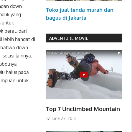
engan down.
Toko jual tenda murah dan
roduk yang
bagus di Jakarta
n untuk
k berat, dari
ADVENTURE MOVIE
i lebih hangat di
ta bahwa down
isolasi lainnya.
bobotnya
ulu halus pada
ampuan untuk
Top 7 Unclimbed Mountain
June 27, 2018