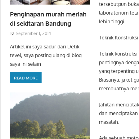
tersebutpun bukan
laboratorium tel
Penginapan murah meriah
lebih tinggi.
di sekitaran Bandung
September 1, 2014
Teknik Konstruksi
Artikel ini saya sadur dari Detik
Teknik konstruks
tevel, saya posting ulang di blog
pentingnya dengan
saya ini selain
yang terpenting un
READ MORE
Biasanya, jaket g
membuatnya menja
Jahitan menciptak
dan menciptakan t
masalah.
Ada sebuah motode