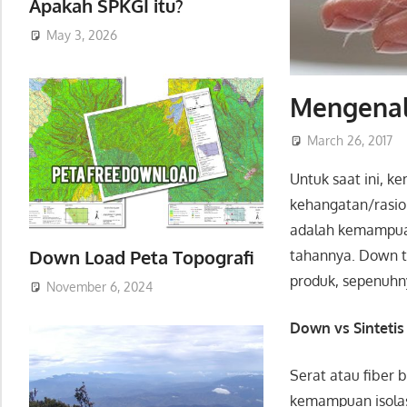
Apakah SPKGI itu?
May 3, 2026
Mengena
March 26, 2017
Untuk saat ini, k
kehangatan/rasio
adalah kemampuan
Down Load Peta Topografi
tahannya. Down ti
produk, sepenuhn
November 6, 2024
Down vs Sintetis
Serat atau fiber
kemampuan isolas