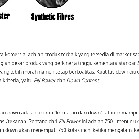
ra komersial
adalah produk terbaik yang tersedia di market saa
agian besar
produk
yang berkinerja tinggi, sementara standar
 yang lebih murah
namun tetap berkualitas. Kualitas down
diu
 kriteria, yaitu
Fill Power
dan
Down Content
.
ari down adalah ukuran “kekuatan dari down”, atau kemamp
si/tekanan. Rentang dari
Fill Power
ini adalah 750+ menunju
n down akan menempati 750 kubik inchi ketika mengalami k