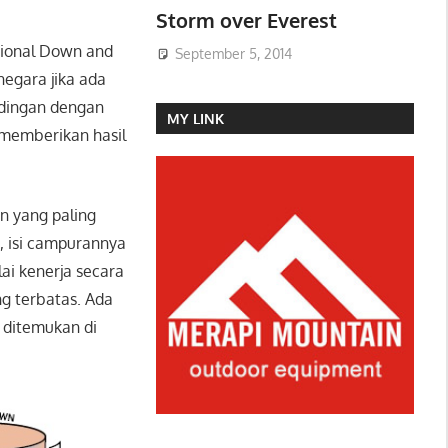
Storm over Everest
tional Down and
September 5, 2014
negara jika ada
dingan dengan
MY LINK
memberikan hasil
n yang paling
, isi campurannya
ai kenerja secara
g terbatas. Ada
 ditemukan di