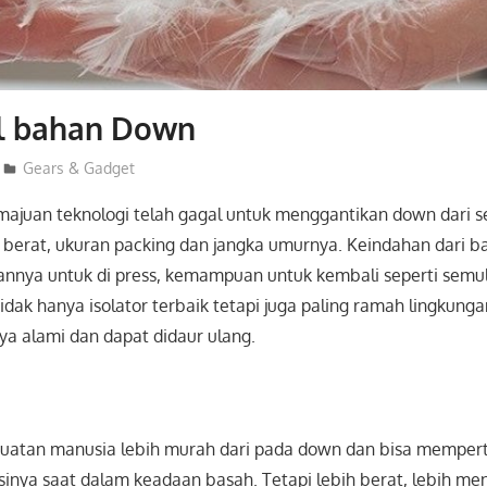
l bahan Down
admin
Gears & Gadget
emajuan teknologi telah gagal untuk menggantikan down dari s
 berat, ukuran packing dan jangka umurnya. Keindahan dari 
nya untuk di press, kemampuan untuk kembali seperti semu
dak hanya isolator terbaik tetapi juga paling ramah lingkunga
ya alami dan dapat didaur ulang.
 buatan manusia lebih murah dari pada down dan bisa mempe
inya saat dalam keadaan basah. Tetapi lebih berat, lebih 