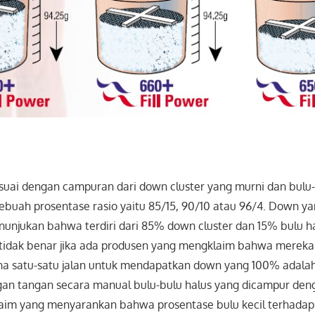
esuai dengan campuran dari down cluster yang murni dan bulu-b
sebuah prosentase rasio yaitu 85/15, 90/10 atau 96/4. Down y
unjukan bahwa terdiri dari 85% down cluster dan 15% bulu ha
 tidak benar jika ada produsen yang mengklaim bahwa mere
a satu-satu jalan untuk mendapatkan down yang 100% adala
n tangan secara manual bulu-bulu halus yang dicampur de
klaim yang menyarankan bahwa prosentase bulu kecil terhadap