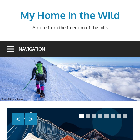
Skip
to
My Home in the Wild
content
A note from the freedom of the hills
NAVIGATION