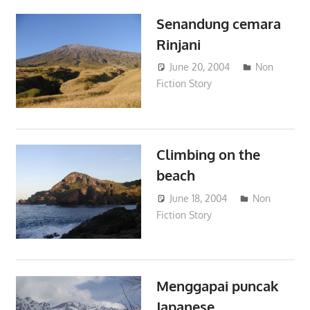
Senandung cemara
Rinjani
June 20, 2004
admin
Non
Fiction Story
Climbing on the
beach
June 18, 2004
admin
Non
Fiction Story
Menggapai puncak
Japanese